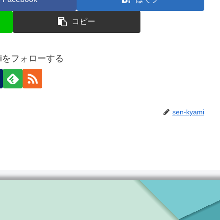
コピー
amiをフォローする
sen-kyami