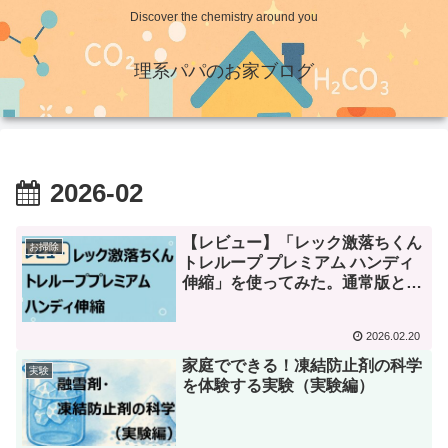
Discover the chemistry around you
理系パパのお家ブログ
2026-02
【レビュー】「レック激落ちくん
お掃除
トレループ プレミアム ハンディ
伸縮」を使ってみた。通常版との
違いを徹底比較！
2026.02.20
家庭でできる！凍結防止剤の科学
実験
を体験する実験（実験編）