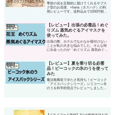
季節の花を定期的に届けてくれるサブス
ク型のお花便、+hana（タスハナ）の利
用レビューです。送料込みで1000円程度
の価格帯で、ロスフラワー削減のための
取り組みなど、「花を助け、花に助けら
れる、花の定期便。」というコンセプト
【レビュー】出張の必需品！めぐ
その他
でサービスを提供されており、実際に利
りズム 蒸気めぐるアイマスクを
用してみると価格・品質・ボリュームの
使ってみた。
バランスが魅力の定期便サービスと感じ
ました。本記事では切り花を長持ちさせ
出張の際、ホテルでなかなか寝付けない
る科学的なテクニックも紹介していま
ことが私の大きな悩みでした。そんな時
す。
に出会ったのが「めぐりズム 蒸気めぐる
アイマスク」です。この記事では、出張
中のリアルな使用シーンを交えながら、
開封すると温まる科学的な仕組みと実際
【レビュー】夏を乗り切る必需
その他
の使用感をレビューします。
品！ピーコックの氷のうを使って
みた
魔法瓶構造で冷たさ長持ち！ピーコック
「アイスパックシリーズ」シリコーン氷
のうを科学的視点でレビューしました。
暑い日の外出や子どもの熱中症対策にぴ
ったりな本製品。実際に使ってみた経験
を踏まえて、使い方・特徴・メリットを
詳しく解説します。
【ドライフード後編】3つの乾燥方法を比