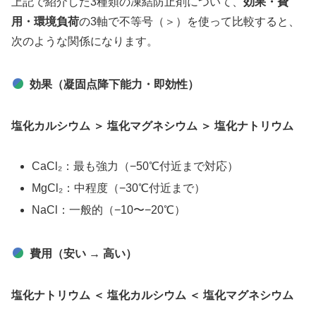
上記で紹介した3種類の凍結防止剤について、
効果・費
用・環境負荷
の3軸で不等号（＞）を使って比較すると、
次のような関係になります。
効果（凝固点降下能力・即効性）
塩化カルシウム ＞ 塩化マグネシウム ＞ 塩化ナトリウム
CaCl₂：最も強力（−50℃付近まで対応）
MgCl₂：中程度（−30℃付近まで）
NaCl：一般的（−10〜−20℃）
費用（安い → 高い）
塩化ナトリウム ＜ 塩化カルシウム ＜ 塩化マグネシウム