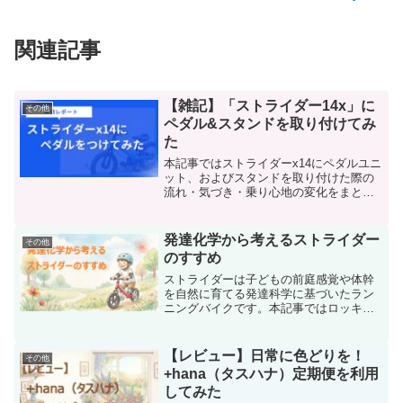
関連記事
【雑記】「ストライダー14x」に
その他
ペダル&スタンドを取り付けてみ
た
本記事ではストライダーx14にペダルユニ
ット、およびスタンドを取り付けた際の
流れ・気づき・乗り心地の変化をまとめ
ました。これからストライダー14xのペダ
ル化を検討している方、またお子様の自
転車特訓についてお悩みの方の参考にな
発達化学から考えるストライダー
その他
れば嬉しいです。
のすすめ
ストライダーは子どもの前庭感覚や体幹
を自然に育てる発達科学に基づいたラン
ニングバイクです。本記事ではロッキン
グストライダー・ストライダースポー
ツ・ストライダー14xの特徴を比較し、
0〜6歳の発達段階に合わせた最適なモデ
【レビュー】日常に色どりを！
その他
ル選びを年齢別にわかりやすく解説しま
+hana（タスハナ）定期便を利用
す。
してみた