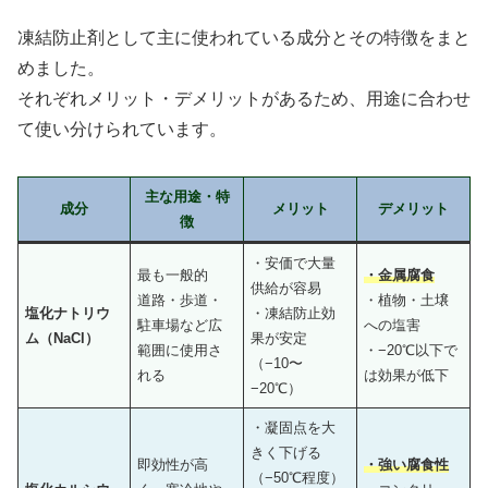
凍結防止剤として主に使われている成分とその特徴をまと
めました。
それぞれメリット・デメリットがあるため、用途に合わせ
て使い分けられています。
主な用途・特
成分
メリット
デメリット
徴
・安価で大量
最も一般的
・金属腐食
供給が容易
道路・歩道・
・植物・土壌
塩化ナトリウ
・凍結防止効
駐車場など広
への塩害
ム（NaCl）
果が安定
範囲に使用さ
・−20℃以下で
（−10〜
れる
は効果が低下
−20℃）
・凝固点を大
きく下げる
即効性が高
・強い腐食性
（−50℃程度）