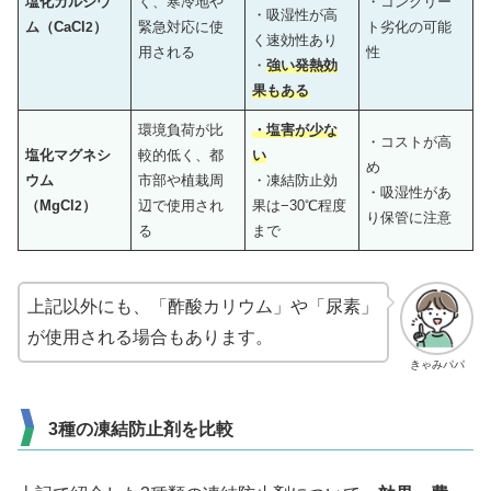
塩化カルシウ
く、寒冷地や
・コンクリー
・吸湿性が高
ム（CaCl
）
緊急対応に使
ト劣化の可能
2
く速効性あり
用される
性
・
強い発熱効
果もある
環境負荷が比
・塩害が少な
・コストが高
塩化マグネシ
較的低く、都
い
め
ウム
市部や植栽周
・凍結防止効
・吸湿性があ
（MgCl
）
辺で使用され
果は−30℃程度
2
り保管に注意
る
まで
上記以外にも、「酢酸カリウム」や「尿素」
が使用される場合もあります。
きゃみパパ
3種の凍結防止剤を比較