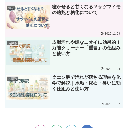
寝かせると甘くなる？サツマイモ
食材
の追熟と糖化について
2025.11.09
皮脂汚れや嫌なニオイに効果的！
お掃除
万能クリーナー「重曹」の仕組み
と使い方
2025.11.04
クエン酸で汚れが落ちる理由を化
お掃除
学で解説｜水垢・尿石・臭いに効
く仕組みと使い方
2025.11.02