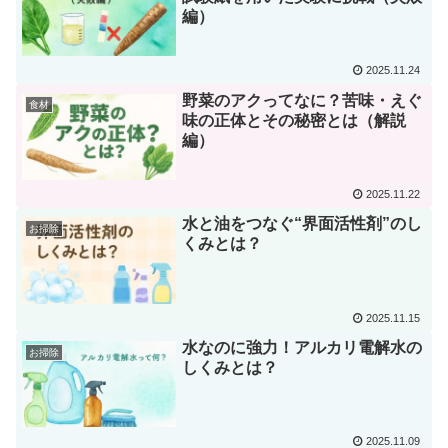
編）
2025.11.24
野菜のアクってなに？苦味・えぐ
食材
味の正体とその秘密とは（解説
編）
2025.11.22
水と油をつなぐ“界面活性剤”のし
お掃除
くみとは？
2025.11.15
水なのに強力！アルカリ電解水の
お掃除
しくみとは？
2025.11.09