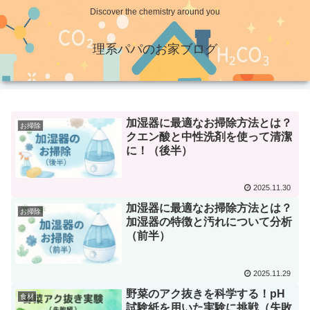
Discover the chemistry around you
理系パパのお家ブログ
加湿器に最適なお掃除方法とは？
お掃除
クエン酸と中性洗剤を使って清潔
に！（後半）
2025.11.30
加湿器に最適なお掃除方法とは？
お掃除
加湿器の特徴と汚れについて分析
（前半）
2025.11.29
野菜のアク抜きを科学する！pH
食材
試験紙を用いた実験に挑戦（失敗