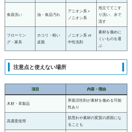
泡立ててこす
アニオン系＋
食器洗い
油・食品汚れ
り洗い、水で
ノニオン系
流す
素材を傷めに
フローリン
ホコリ・軽い
ノニオン系 or
くいものを選
グ・家具
皮脂
中性洗剤
ぶ
注意点と使えない場所
項目
内容・理由
界面活性剤が素材を傷める可能
木材・革製品
性あり
肌荒れや素材の変質の原因にな
高濃度使用
ることも