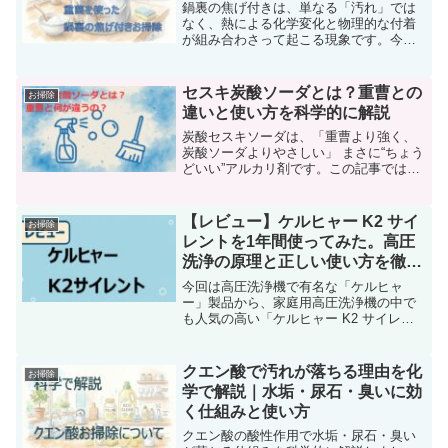
体系的に解説します。
鍋裏の焦げ付きは、単なる「汚れ」では
なく、熱による化学変化と物理的な付着
が組み合わさって起こる現象です。今回
は科学的な視点から、家庭にある重曹
（炭酸水素ナトリウム）を使って、小さ
な子供やペットがいる家庭でも安全なナ
セスキ炭酸ソーダとは？重曹との
お掃除
チュラル・エコな方法で、鍋の焦げ付き
違いと使い方を科学的に解説
を落とす方法を解説しました。
炭酸セスキソーダは、「重曹より強く、
炭酸ソーダよりやさしい」 まさに“ちょう
どいい”アルカリ剤です。この記事では炭
酸セスキソーダの性質、使い方、注意点
を同じような性質の重曹と比較しなが
ら、科学的にわかりやすく解説します。
【レビュー】ケルヒャー K2 サイ
お掃除
レントを1年間使ってみた。高圧
洗浄の原理と正しい使い方を徹底
解説！
今回は高圧洗浄機で有名な「ケルヒャ
ー」製品から、家庭用高圧洗浄機の中で
も人気の高い「ケルヒャー K2 サイレン
ト」について1年間使用した感想を踏まえ
レビューしていきます。K2サイレントの
使用感や特徴だけでなく、高圧洗浄で汚
クエン酸で汚れが落ちる理由を化
お掃除
れが落ちる科学的な原理、正しい使い
学で解説｜水垢・尿石・臭いに効
方、他モデルとの比較までまとめて解説
く仕組みと使い方
していきます。
クエン酸の酸性作用で水垢・尿石・臭い