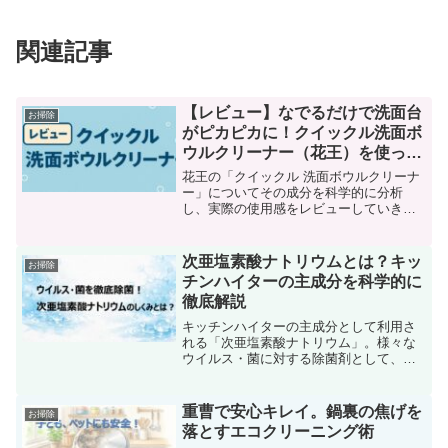
関連記事
【レビュー】なでるだけで洗面台
お掃除
がピカピカに！クイックル洗面ボ
ウルクリーナー（花王）を使って
みた
花王の「クイックル 洗面ボウルクリーナ
ー」についてその成分を科学的に分析
し、実際の使用感をレビューしていきま
す。この製品はスポンジと洗浄液が一体
化し、「なでるだけで汚れが落ちる」と
話題の新発想クリーナーです。
次亜塩素酸ナトリウムとは？キッ
お掃除
チンハイターの主成分を科学的に
徹底解説
キッチンハイターの主成分として利用さ
れる「次亜塩素酸ナトリウム」。様々な
ウイルス・菌に対する除菌剤として、重
宝されています。本記事では、そんな次
亜塩素酸ナトリウムの化学的性質、ウイ
ルス・細菌への作用メカニズム、使える
重曹で安心キレイ。鍋裏の焦げを
お掃除
場面と注意点、そして家庭で安全に扱う
落とすエコクリーニング術
ための使用方法など、科学的な視点から