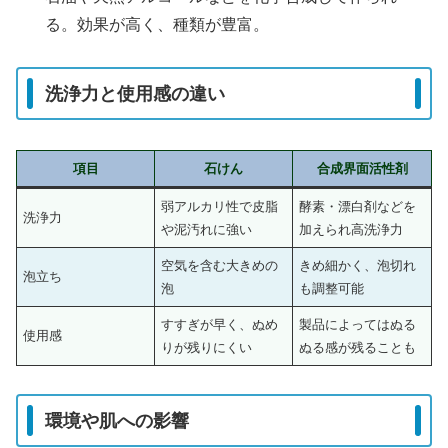
る。効果が高く、種類が豊富。
洗浄力と使用感の違い
項目
石けん
合成界面活性剤
弱アルカリ性で皮脂
酵素・漂白剤などを
洗浄力
や泥汚れに強い
加えられ高洗浄力
空気を含む大きめの
きめ細かく、泡切れ
泡立ち
泡
も調整可能
すすぎが早く、ぬめ
製品によってはぬる
使用感
りが残りにくい
ぬる感が残ることも
環境や肌への影響