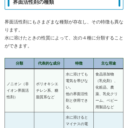
界面活性剤の種類
界面活性剤にもさまざまな種類が存在し、その特徴も異な
ります。
水に溶けたときの性質によって、次の４種に分類すること
ができます。
分類
代表的な成分
特徴
主な用途
水に溶けても
食品添加物
電気を帯びな
（乳化剤）、
ノニオン（非
ポリオキシエ
い。
化粧品、農
イオン界面活
チレン系、糖
他の界面活性
薬、乳化クリ
性剤）
脂質系など
剤と併用でき
ーム、ベビー
る。
用製品など
水に溶けると
マイナスの電