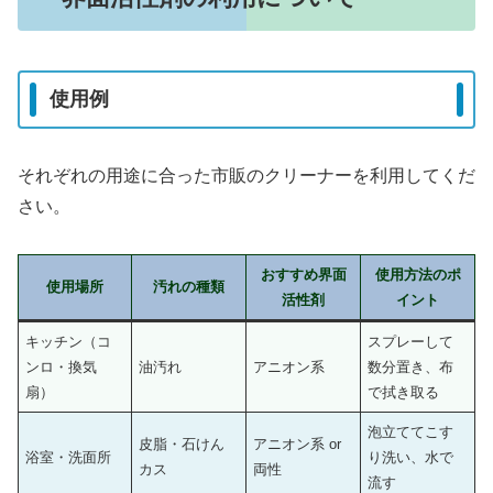
使用例
それぞれの用途に合った市販のクリーナーを利用してくだ
さい。
おすすめ界面
使用方法のポ
使用場所
汚れの種類
活性剤
イント
キッチン（コ
スプレーして
ンロ・換気
油汚れ
アニオン系
数分置き、布
扇）
で拭き取る
泡立ててこす
皮脂・石けん
アニオン系 or
浴室・洗面所
り洗い、水で
カス
両性
流す