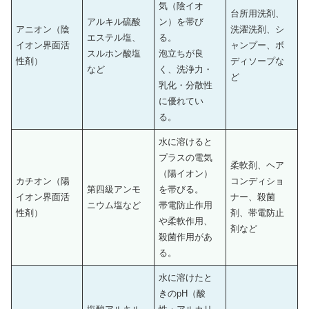
気（陰イオ
台所用洗剤、
アルキル硫酸
ン）を帯び
アニオン（陰
洗濯洗剤、シ
エステル塩、
る。
イオン界面活
ャンプー、ボ
スルホン酸塩
泡立ちが良
性剤）
ディソープな
など
く、洗浄力・
ど
乳化・分散性
に優れてい
る。
水に溶けると
プラスの電気
柔軟剤、ヘア
（陽イオン）
カチオン（陽
コンディショ
第四級アンモ
を帯びる。
イオン界面活
ナー、殺菌
ニウム塩など
帯電防止作用
性剤）
剤、帯電防止
や柔軟作用、
剤など
殺菌作用があ
る。
水に溶けたと
きのpH（酸