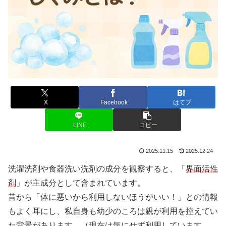
X
Facebook
はてブ
LINE
コピー
2025.11.15
2025.12.24
洗濯洗剤や食器洗い洗剤の成分を観察すると、「
界面活性
剤
」が主成分として含まれています。
昔から「体に悪いから利用しないほうがいい！」との情報
もよく耳にし、私自身も幼少のころは親が利用を控えてい
た背景があります。（現在は気にせず利用しています