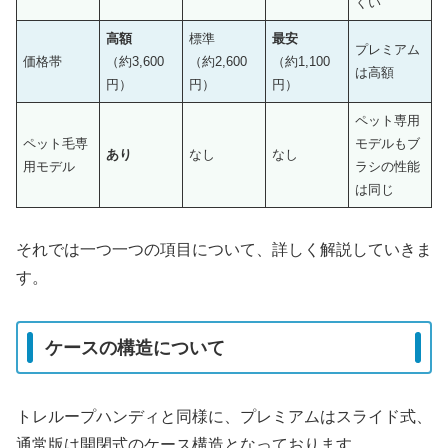
くい
高額
標準
最安
プレミアム
価格帯
（約3,600
（約2,600
（約1,100
は高額
円）
円）
円）
ペット専用
ペット毛専
モデルもブ
あり
なし
なし
用モデル
ラシの性能
は同じ
それでは一つ一つの項目について、詳しく解説していきま
す。
ケースの構造について
トレループハンディと同様に、プレミアムはスライド式、
通常版は開閉式のケース構造となっております。