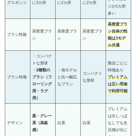
グスポンジ
に3カ所
に2カ所
に2カ所
ジが1カ所
多い
高密度ブラ
高密度ブラ
高密度ブラ
高密度ブラ
シ自体の性
ブラシ性能
シ
シ
シ
能は3モデ
ル共通
・コンパク
トな形状
製品ごとに
・2種類の
・他モデル
特徴あり
コンパクト
ブラシ特徴
ブラシ（フ
と比べ幅広
プレミアム
な形状
ローリング
なブラシ
は広い用途
用・ラグ
で利用可能
用）
プレミアム
黒・グレー
は出しっぱ
デザイン
系（高級
白系
白系
なしでも生
感）
活感が出に