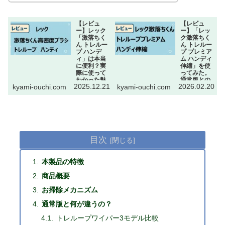
【レビュ
【レビュ
ー】レック
ー】「レッ
「激落ちく
ク激落ちく
ん トレルー
ん トレルー
プ ハンデ
プ プレミア
ィ」は本当
ム ハンディ
に便利？実
伸縮」を使
際に使って
ってみた。
わかった魅
通常版との
2025.12.21
2026.02.20
kyami-ouchi.com
kyami-ouchi.com
力と注意点
違いを徹底
レックの「激
比較！
落ちくん 高密
今回はレック
度ブラシ トレ
激落ちくん
ループ ハンデ
トレループの
ィ」について
プレミアムシ
実際の使用感
リーズ ハン
をレビューし
ディ伸縮タイ
ていきます。
プについて、
目次
簡単にササっ
実際に使用し
とホコリをと
た感想、およ
ることがで
ぼ通常版との
き、付属のケ
違いを徹底比
ースでブラシ
本製品の特徴
較していきま
の汚れが取れ
す。 通常版か
る優れた機能
ら進化したプ
商品概要
を持つ本商
レミアムシリ
品。 日々のお
ーズですが、
掃除を確実に
価格に見合う
お掃除メカニズム
楽にしてくれ
素晴らしい製
る優れもので
品でした。
通常版と何が違うの？
す！
トレループワイパー3モデル比較