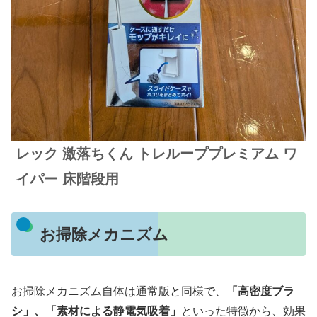
レック 激落ちくん トレループプレミアム ワ
イパー
床階段用
お掃除メカニズム
お掃除メカニズム自体は通常版と同様で、
「高密度ブラ
シ」、「素材による静電気吸着」
といった特徴から、効果