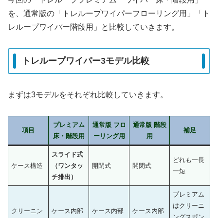
を、通常版の「トレループワイパーフローリング用」「ト
レループワイパー階段用」と比較していきます。
トレループワイパー3モデル比較
まずは3モデルをそれぞれ比較していきます。
プレミアム
通常版 フロ
通常版 階段
項目
補足
床・階段用
ーリング用
用
スライド式
どれも一長
ケース構造
（ワンタッ
開閉式
開閉式
一短
チ排出）
プレミアム
はクリーニ
クリーニン
ケース内部
ケース内部
ケース内部
ングスポン