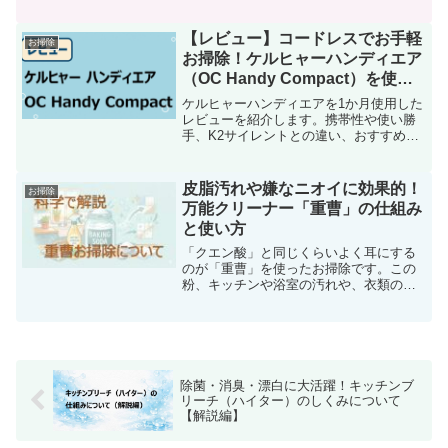
酸セスキソーダの性質、使い方、注意点
を同じような性質の重曹と比較しなが
ら、科学的にわかりやすく解説します。
【レビュー】コードレスでお手軽
お掃除
お掃除！ケルヒャーハンディエア
（OC Handy Compact）を使っ
てみた
ケルヒャーハンディエアを1か月使用した
レビューを紹介します。携帯性や使い勝
手、K2サイレントとの違い、おすすめの
使い分けまで詳しく解説しました。高圧
洗浄機選びに迷う方に役立つ比較記事で
す。
皮脂汚れや嫌なニオイに効果的！
お掃除
万能クリーナー「重曹」の仕組み
と使い方
「クエン酸」と同じくらいよく耳にする
のが「重曹」を使ったお掃除です。この
粉、キッチンや浴室の汚れや、衣類の消
臭まで幅広く使える科学的な理由があり
ます。本記事では、重曹の正体から掃除
に使える仕組み、そして注意点まで、科
学的な仕組みを交えながら、わかりやす
く解説します。
除菌・消臭・漂白に大活躍！キッチンブ
リーチ（ハイター）のしくみについて
【解説編】