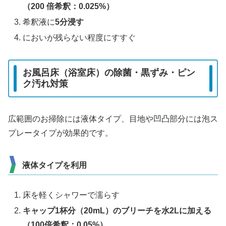
（200 倍希釈
：0.025%
）
希釈液に
5分浸す
においが残らない程度にすすぐ
お風呂床（浴室床）の除菌・黒ずみ・ピン
ク汚れ対策
広範囲のお掃除には液体タイプ、目地や凹凸部分には泡ス
プレータイプが効果的です。
液体タイプを利用
床を軽くシャワーで濡らす
キャップ1杯分（20mL）
のブリーチを
水2L
に加える
（100倍希釈
：0.05%
）