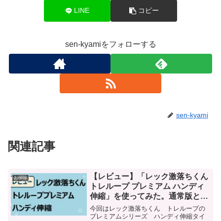
LINE
コピー
sen-kyamiをフォローする
sen-kyami
関連記事
【レビュー】「レック激落ちくん
お掃除
トレループ プレミアム ハンディ
伸縮」を使ってみた。通常版との
違いを徹底比較！
今回はレック激落ちくん トレループの
プレミアムシリーズ ハンディ伸縮タイ