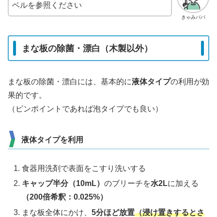
ベルを参照ください
きゃみパパ
まな板の除菌・漂白（木製以外）
まな板の除菌・漂白には、基本的に
液体タイプ
の利用が効
果的です。
（ピンポイントであれば泡タイプでも良い）
液体タイプを利用
食器用洗剤で表面をこすり洗いする
キャップ半分（10mL）
のブリーチを
水2L
に加える
（200倍希釈
：0.025
%）
まな板全体にかけ、
5分ほど放置
（浸け置き
するとさ