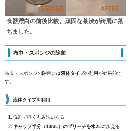
食器漂白の前後比較。頑固な茶渋が綺麗に落
ちました。
布巾・スポンジの除菌
布巾・スポンジの除菌には
液体タイプ
の利用が効果的で
す。
液体タイプを利用
洗剤で軽くもみ洗いする
キャップ半分（10mL）
のブリーチを
水2L
に加える