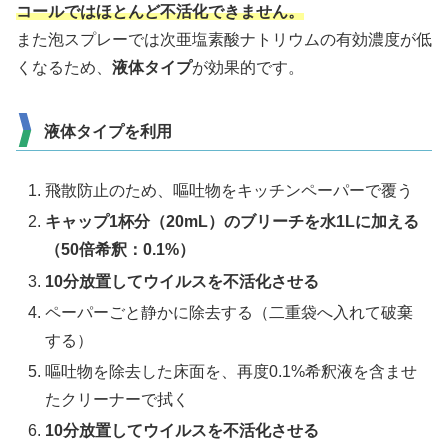
コールではほとんど不活化できません。
また泡スプレーでは次亜塩素酸ナトリウムの有効濃度が低
くなるため、
液体タイプ
が効果的です。
液体タイプを利用
飛散防止のため、嘔吐物をキッチンペーパーで覆う
キャップ1杯分（20mL）
のブリーチを
水1L
に加える
（50倍希釈：0.1%）
10分放置してウイルスを不活化させる
ペーパーごと静かに除去する（二重袋へ入れて破棄
する）
嘔吐物を除去した床面を、再度0.1%希釈液を含ませ
たクリーナーで拭く
10分放置してウイルスを不活化させる