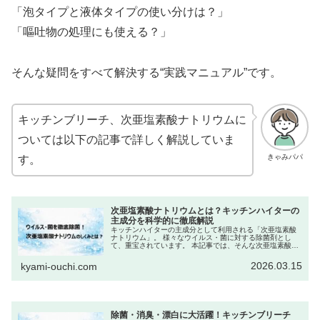
「泡タイプと液体タイプの使い分けは？」
「嘔吐物の処理にも使える？」
そんな疑問をすべて解決する“実践マニュアル”です。
キッチンブリーチ、次亜塩素酸ナトリウムに
ついては以下の記事で詳しく解説していま
きゃみパパ
す。
次亜塩素酸ナトリウムとは？キッチンハイターの
主成分を科学的に徹底解説
キッチンハイターの主成分として利用される「次亜塩素酸
ナトリウム」。 様々なウイルス・菌に対する除菌剤とし
て、重宝されています。 本記事では、そんな次亜塩素酸ナ
トリウムの化学的性質、ウイルス・細菌への作用メカニズ
ム、使える場面と注意点、そして家庭で安全に扱うための
2026.03.15
kyami-ouchi.com
使用方法など、科学的な視点から体系的に解説します。
除菌・消臭・漂白に大活躍！キッチンブリーチ