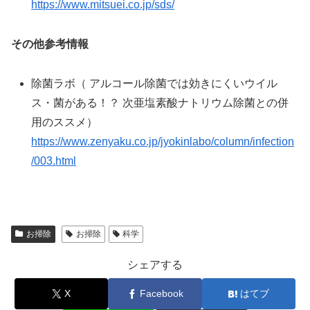
https://www.mitsuei.co.jp/sds/
その他参考情報
除菌ラボ（ アルコール除菌では効きにくいウイル
ス・菌がある！？ 次亜塩素酸ナトリウム除菌との併
用のススメ）
https://www.zenyaku.co.jp/jyokinlabo/column/infection
/003.html
お掃除
お掃除
科学
シェアする
X
Facebook
はてブ