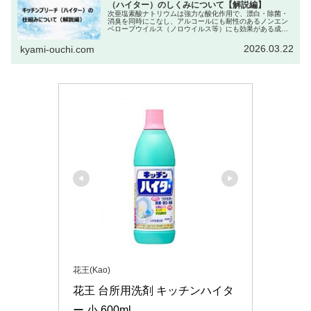
（ハイター）のしくみについて【解説編】
次亜塩素酸ナトリウムは強力な酸化作用で、漂白・除菌・
消臭を同時にこなし、アルコールにも耐性のあるノンエン
ベロープウイルス（ノロウイルス等）にも効果がある成分
であることが前回わかりました。 本記事ではそんな次亜塩
素酸ナトリウムを主成分とする「キッチンブリーチ（キッ
2026.03.22
kyami-ouchi.com
チンハイター）」について、製品の特徴やタイプの違いな
どを、科学的視点も交えてわかりやすく解説します。
花王(Kao)
花王 台所用洗剤 キッチンハイタ
ー 小 600ml