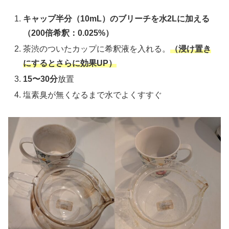
キャップ半分（10mL）
のブリーチを
水2L
に加える
（200倍希釈：0.025%）
茶渋のついたカップに希釈液を入れる。
（浸け置き
にするとさらに効果UP）
15〜30分
放置
塩素臭が無くなるまで水でよくすすぐ