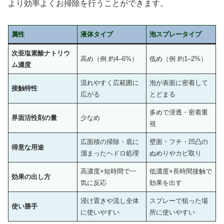
より効率よくお掃除を行うことができます。
属性
液体タイプ
泡スプレータイプ
次亜塩素酸ナトリウ
高め（例 約4–6%）
低め（例 約1–2%）
ム濃度
流れやすく広範囲に
泡が表面に密着して
接触特性
広がる
とどまる
多めで浸透・密着重
界面活性剤の量
少なめ
視
広面積の掃除・底に
壁面・フチ・凹凸の
得意な用途
溜まったヘドロ処理
ぬめりやカビ取り
高濃度×短時間で一
低濃度×長時間接触で
効果の出し方
気に反応
効果を出す
浸け置きや流し全体
スプレーで狙った場
使い勝手
に使いやすい
所に使いやすい