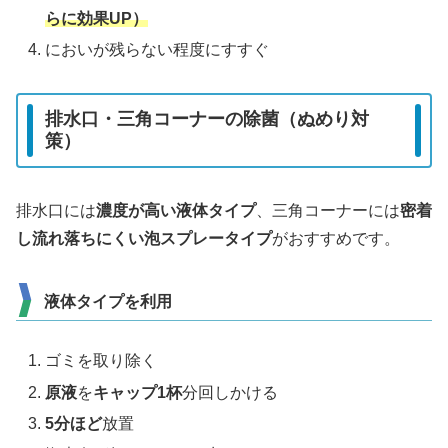
らに効果UP）
においが残らない程度にすすぐ
排水口・三角コーナーの除菌（ぬめり対
策）
排水口には
濃度が高い液体タイプ
、三角コーナーには
密着
し流れ落ちにくい泡スプレータイプ
がおすすめです。
液体タイプを利用
ゴミを取り除く
原液
を
キャップ1杯
分回しかける
5分ほど
放置