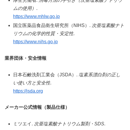
厚生労働省.
消毒方法の手引き（次亜塩素酸ナトリウ
ムの使用）
.
https://www.mhlw.go.jp
国立医薬品食品衛生研究所（NIHS）.
次亜塩素酸ナト
リウムの化学的性質・安定性
.
https://www.nihs.go.jp
業界団体・安全情報
日本石鹸洗剤工業会（JSDA）.
塩素系漂白剤の正し
い使い方と安全性
.
https://jsda.org
メーカー公式情報（製品仕様）
ミツエイ.
次亜塩素酸ナトリウム製剤・SDS
.