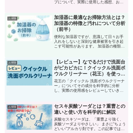
プについて、実際に使用した感想、およ
ぼ通常版との違いを徹底比較していきま
す。通常版から進化したプレミアムシリ
ーズですが、価格に見合う素晴らしい製
加湿器に最適なお掃除方法とは？
お掃除
品でした。
加湿器の特徴と汚れについて分析
（前半）
便利な加湿器ですが、意識して日々お手
入れをしないと深刻な健康被害を引き起
こす可能性があります。 加湿器の種類
（超音波式・スチーム式・気化式等）の
特徴を分析し、蓄積しやすい汚れについ
て身近な科学の目線でふれていきます。
【レビュー】なでるだけで洗面台
お掃除
がピカピカに！クイックル洗面ボ
ウルクリーナー（花王）を使って
みた
花王の「クイックル 洗面ボウルクリーナ
ー」についてその成分を科学的に分析
し、実際の使用感をレビューしていきま
す。この製品はスポンジと洗浄液が一体
化し、「なでるだけで汚れが落ちる」と
話題の新発想クリーナーです。
セスキ炭酸ソーダとは？重曹との
お掃除
違いと使い方を科学的に解説
炭酸セスキソーダは、「重曹より強く、
炭酸ソーダよりやさしい」 まさに“ちょう
どいい”アルカリ剤です。この記事では炭